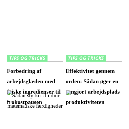
TIPS OG TRICKS
TIPS OG TRICKS
Forbedring af
Effektivitet gennem
arbejdsglæden med
orden: Sådan øger en
friske ingredienser til
rengjort arbejdsplads
frokostpausen
produktiviteten