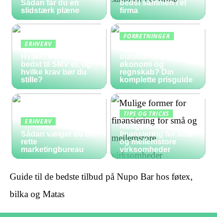
Sådan får du en
bedst sammen i et
slidstærk plæne
firma
FORRETNINGER
ERHVERV
Hvad koster
Hvilket lønsystem er
outsourcing af
bedst til SMV’er, og
økonomi og
hvilke krav bør du
regnskab? Din
stille?
komplette prisguide
TIPS OG TRICKS
ERHVERV
Mulige former for
Sådan vælger du det
finansiering for små
rette
og mellemstore
marketingbureau
virksomheder
Guide til de bedste tilbud på Nupo Bar hos føtex,
bilka og Matas