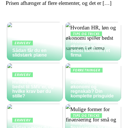
Prisen afhænger af flere elementer, og det er […]
TIPS OG TRICKS
Hvordan HR, løn og
ERHVERV
økonomi spiller
Sådan får du en
bedst sammen i et
slidstærk plæne
firma
FORRETNINGER
ERHVERV
Hvad koster
Hvilket lønsystem er
outsourcing af
bedst til SMV’er, og
økonomi og
hvilke krav bør du
regnskab? Din
stille?
komplette prisguide
TIPS OG TRICKS
ERHVERV
Mulige former for
Sådan vælger du det
finansiering for små