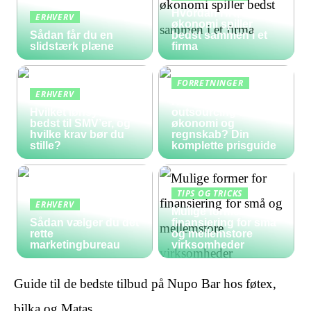
Hvordan HR, løn og
ERHVERV
økonomi spiller
Sådan får du en
bedst sammen i et
slidstærk plæne
firma
FORRETNINGER
ERHVERV
Hvad koster
Hvilket lønsystem er
outsourcing af
bedst til SMV’er, og
økonomi og
hvilke krav bør du
regnskab? Din
stille?
komplette prisguide
TIPS OG TRICKS
ERHVERV
Mulige former for
Sådan vælger du det
finansiering for små
rette
og mellemstore
marketingbureau
virksomheder
Guide til de bedste tilbud på Nupo Bar hos føtex,
bilka og Matas