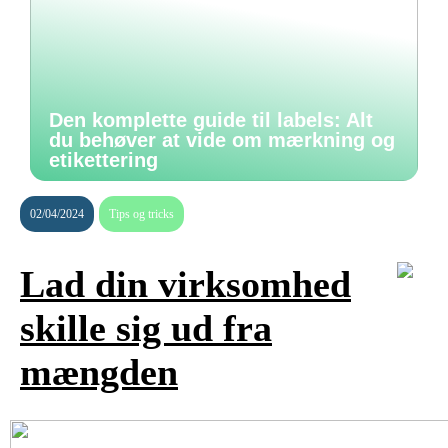
Den komplette guide til labels: Alt
du behøver at vide om mærkning og
etikettering
02/04/2024
Tips og tricks
Lad din virksomhed
skille sig ud fra
mængden