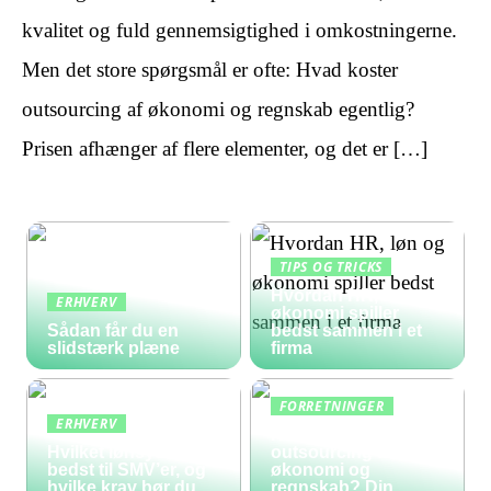
kvalitet og fuld gennemsigtighed i omkostningerne.
Men det store spørgsmål er ofte: Hvad koster
outsourcing af økonomi og regnskab egentlig?
Prisen afhænger af flere elementer, og det er […]
TIPS OG TRICKS
Hvordan HR, løn og
ERHVERV
økonomi spiller
Sådan får du en
bedst sammen i et
slidstærk plæne
firma
FORRETNINGER
ERHVERV
Hvad koster
Hvilket lønsystem er
outsourcing af
bedst til SMV’er, og
økonomi og
hvilke krav bør du
regnskab? Din