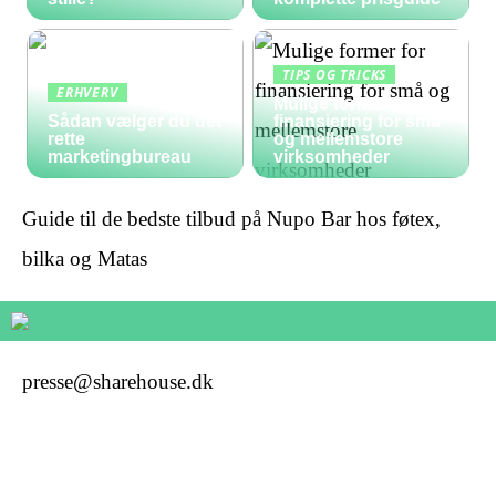
TIPS OG TRICKS
ERHVERV
Mulige former for
Sådan vælger du det
finansiering for små
rette
og mellemstore
marketingbureau
virksomheder
Guide til de bedste tilbud på Nupo Bar hos føtex,
bilka og Matas
presse@sharehouse.dk