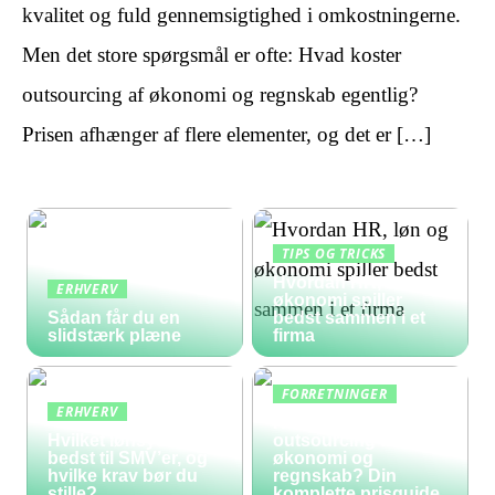
kvalitet og fuld gennemsigtighed i omkostningerne.
Men det store spørgsmål er ofte: Hvad koster
outsourcing af økonomi og regnskab egentlig?
Prisen afhænger af flere elementer, og det er […]
TIPS OG TRICKS
Hvordan HR, løn og
ERHVERV
økonomi spiller
Sådan får du en
bedst sammen i et
slidstærk plæne
firma
FORRETNINGER
ERHVERV
Hvad koster
Hvilket lønsystem er
outsourcing af
bedst til SMV’er, og
økonomi og
hvilke krav bør du
regnskab? Din
stille?
komplette prisguide