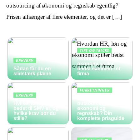
outsourcing af økonomi og regnskab egentlig?
Prisen afhænger af flere elementer, og det er […]
TIPS OG TRICKS
Hvordan HR, løn og
ERHVERV
økonomi spiller
Sådan får du en
bedst sammen i et
slidstærk plæne
firma
FORRETNINGER
ERHVERV
Hvad koster
Hvilket lønsystem er
outsourcing af
bedst til SMV’er, og
økonomi og
hvilke krav bør du
regnskab? Din
stille?
komplette prisguide
TIPS OG TRICKS