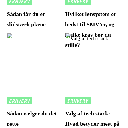
ERHVERV
ERHVERV
Sådan får du en
Hvilket lønsystem er
slidstærk plæne
bedst til SMV’er, og
hvilke krav bør du
stille?
ERHVERV
ERHVERV
Sådan vælger du det
Valg af tech stack:
rette
Hvad betyder mest på