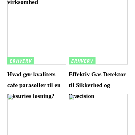
virksomhed
ERHVERV
ERHVERV
Hvad gør kvalitets
Effektiv Gas Detektor
cafe parasoller til en
til Sikkerhed og
luksuriøs løsning?
Præcision