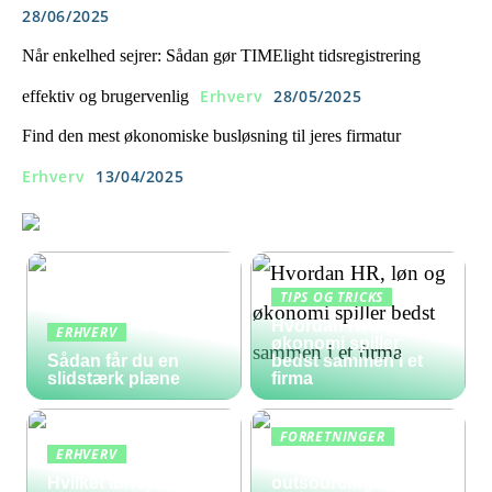
28/06/2025
Når enkelhed sejrer: Sådan gør TIMElight tidsregistrering
Erhverv
28/05/2025
effektiv og brugervenlig
Find den mest økonomiske busløsning til jeres firmatur
Erhverv
13/04/2025
TIPS OG TRICKS
Hvordan HR, løn og
ERHVERV
økonomi spiller
Sådan får du en
bedst sammen i et
slidstærk plæne
firma
FORRETNINGER
ERHVERV
Hvad koster
Hvilket lønsystem er
outsourcing af