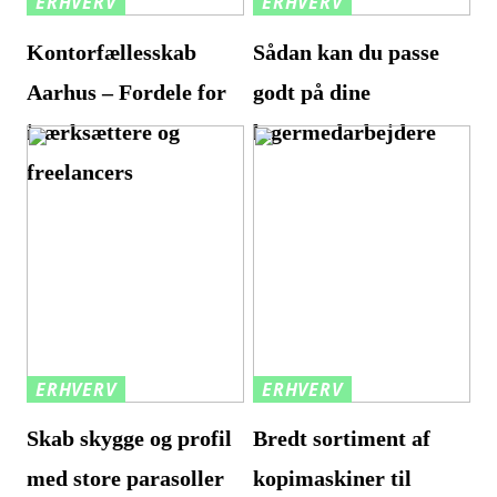
ERHVERV
ERHVERV
Kontorfællesskab
Sådan kan du passe
Aarhus – Fordele for
godt på dine
iværksættere og
lagermedarbejdere
freelancers
ERHVERV
ERHVERV
Skab skygge og profil
Bredt sortiment af
med store parasoller
kopimaskiner til