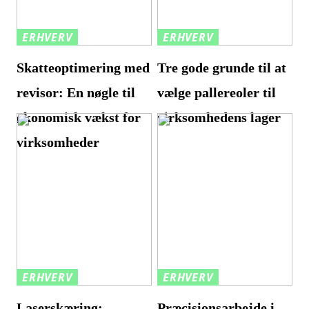
ERHVERV
ERHVERV
Skatteoptimering med
Tre gode grunde til at
revisor: En nøgle til
vælge pallereoler til
økonomisk vækst for
virksomhedens lager
virksomheder
ERHVERV
ERHVERV
Laserskæring:
Præcisionsarbejde i