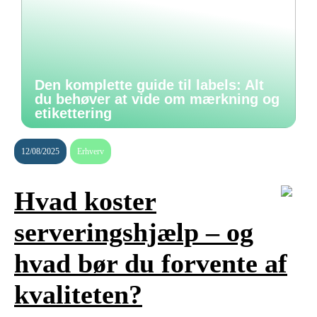
Den komplette guide til labels: Alt
du behøver at vide om mærkning og
etikettering
12/08/2025
Erhverv
Hvad koster
serveringshjælp – og
hvad bør du forvente af
kvaliteten?