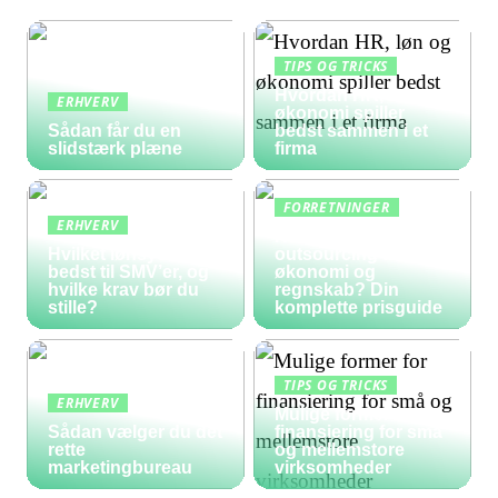
TIPS OG TRICKS
Hvordan HR, løn og
ERHVERV
økonomi spiller
Sådan får du en
bedst sammen i et
slidstærk plæne
firma
FORRETNINGER
ERHVERV
Hvad koster
Hvilket lønsystem er
outsourcing af
bedst til SMV’er, og
økonomi og
hvilke krav bør du
regnskab? Din
stille?
komplette prisguide
TIPS OG TRICKS
ERHVERV
Mulige former for
Sådan vælger du det
finansiering for små
rette
og mellemstore
marketingbureau
virksomheder