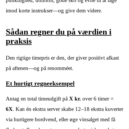
punktlighed, uniform, gode sko og evne til at tage
imod korte instrukser—og give dem videre.
Sådan regner du på værdien i
praksis
Den rigtige timepris er den, der giver positivt afkast
på aftenen—og på renomméet.
Et hurtigt regneeksempel
Antag en total timeudgift på
X kr.
over 6 timer =
6X
. Kan én ekstra server skabe 12–18 ekstra kuverter
via hurtigere bordvend, eller øge vinsalget med få