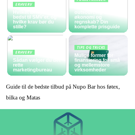
ERHVERV
Hvad koster
Hvilket lønsystem er
outsourcing af
bedst til SMV’er, og
økonomi og
hvilke krav bør du
regnskab? Din
stille?
komplette prisguide
TIPS OG TRICKS
ERHVERV
Mulige former for
Sådan vælger du det
finansiering for små
rette
og mellemstore
marketingbureau
virksomheder
Guide til de bedste tilbud på Nupo Bar hos føtex,
bilka og Matas