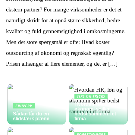
ekstern partner? For mange virksomheder er det et
naturligt skridt for at opnå større sikkerhed, bedre
kvalitet og fuld gennemsigtighed i omkostningerne.
Men det store spørgsmål er ofte: Hvad koster
outsourcing af økonomi og regnskab egentlig?
Prisen afhænger af flere elementer, og det er […]
TIPS OG TRICKS
Hvordan HR, løn og
ERHVERV
økonomi spiller
Sådan får du en
bedst sammen i et
slidstærk plæne
firma
FORRETNINGER