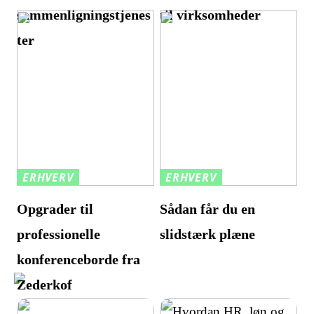
sammenligningstjenes
til virksomheder
ter
ERHVERV
ERHVERV
Opgrader til
Sådan får du en
professionelle
slidstærk plæne
konferenceborde fra
Zederkof