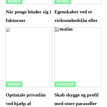
PENGE
PENGE
Når penge binder sig i
Egenskaber ved et
fakturaer
virksomhedslån eller
firmalån
PENGE
ERHVERV
Optimale privatlån
Skab skygge og profil
ved hjælp af
med store parasoller