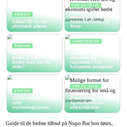
TIPS OG TRICKS
Hvordan HR, løn og
ERHVERV
økonomi spiller
Sådan får du en
bedst sammen i et
slidstærk plæne
firma
FORRETNINGER
ERHVERV
Hvad koster
Hvilket lønsystem er
outsourcing af
bedst til SMV’er, og
økonomi og
hvilke krav bør du
regnskab? Din
stille?
komplette prisguide
TIPS OG TRICKS
ERHVERV
Mulige former for
Sådan vælger du det
finansiering for små
rette
og mellemstore
marketingbureau
virksomheder
Guide til de bedste tilbud på Nupo Bar hos føtex,