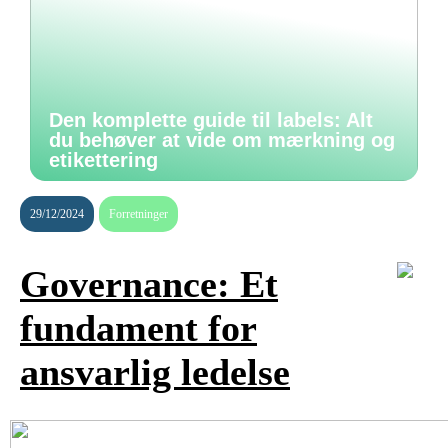
Den komplette guide til labels: Alt
du behøver at vide om mærkning og
etikettering
29/12/2024
Forretninger
Governance: Et
fundament for
ansvarlig ledelse