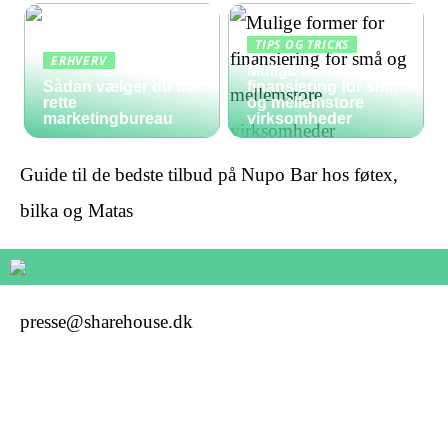
TIPS OG TRICKS
ERHVERV
Mulige former for
Sådan vælger du det
finansiering for små
rette
og mellemstore
marketingbureau
virksomheder
Guide til de bedste tilbud på Nupo Bar hos føtex,
bilka og Matas
presse@sharehouse.dk