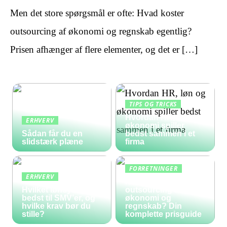
Men det store spørgsmål er ofte: Hvad koster
outsourcing af økonomi og regnskab egentlig?
Prisen afhænger af flere elementer, og det er […]
TIPS OG TRICKS
Hvordan HR, løn og
ERHVERV
økonomi spiller
Sådan får du en
bedst sammen i et
slidstærk plæne
firma
FORRETNINGER
ERHVERV
Hvad koster
Hvilket lønsystem er
outsourcing af
bedst til SMV’er, og
økonomi og
hvilke krav bør du
regnskab? Din
stille?
komplette prisguide