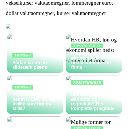
vekselkurser valutaomregner, lommeregner euro,
dollar valutaomregner, kurser valutaomregner
TIPS OG TRICKS
Hvordan HR, løn og
ERHVERV
økonomi spiller
Sådan får du en
bedst sammen i et
slidstærk plæne
firma
FORRETNINGER
ERHVERV
Hvad koster
Hvilket lønsystem er
outsourcing af
bedst til SMV’er, og
økonomi og
hvilke krav bør du
regnskab? Din
stille?
komplette prisguide
TIPS OG TRICKS