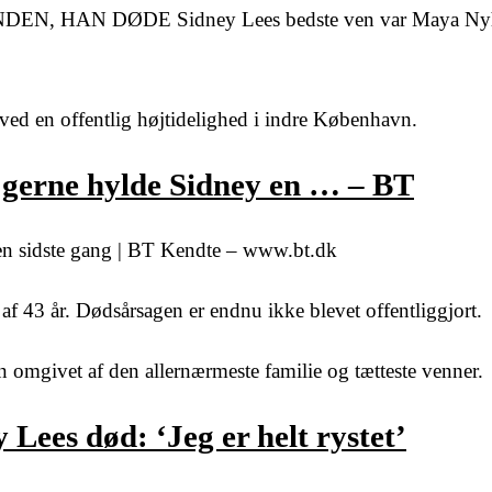
N, HAN DØDE Sidney Lees bedste ven var Maya Nyh
 ved en offentlig højtidelighed i indre København.
il gerne hylde Sidney en … – BT
y en sidste gang | BT Kendte – www.bt.dk
f 43 år. Dødsårsagen er endnu ikke blevet offentliggjort.
n omgivet af den allernærmeste familie og tætteste venner.
Lees død: ‘Jeg er helt rystet’