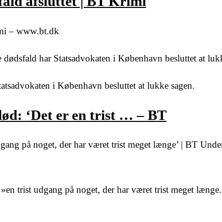
ald afsluttet | BT Krimi
rimi – www.bt.dk
 dødsfald har Statsadvokaten i København besluttet at luk
tatsadvokaten i København besluttet at lukke sagen.
d: ‘Det er en trist … – BT
dgang på noget, der har været trist meget længe’ | BT Und
n trist udgang på noget, der har været trist meget længe