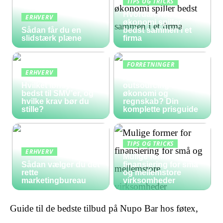
TIPS OG TRICKS
Hvordan HR, løn og
ERHVERV
økonomi spiller
Sådan får du en
bedst sammen i et
slidstærk plæne
firma
FORRETNINGER
ERHVERV
Hvad koster
Hvilket lønsystem er
outsourcing af
bedst til SMV’er, og
økonomi og
hvilke krav bør du
regnskab? Din
stille?
komplette prisguide
TIPS OG TRICKS
ERHVERV
Mulige former for
Sådan vælger du det
finansiering for små
rette
og mellemstore
marketingbureau
virksomheder
Guide til de bedste tilbud på Nupo Bar hos føtex,