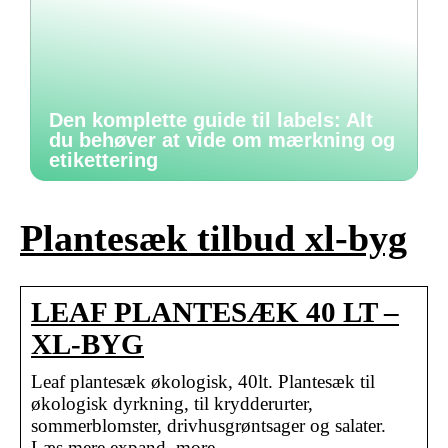
Den komplette guide til labels: Alt
du behøver at vide om mærkning og
etikettering
Plantesæk tilbud xl-byg
LEAF PLANTESÆK 40 LT –
XL-BYG
Leaf plantesæk økologisk, 40lt. Plantesæk til
økologisk dyrkning, til krydderurter,
sommerblomster, drivhusgrøntsager og salater.
Læs mere expand_more …