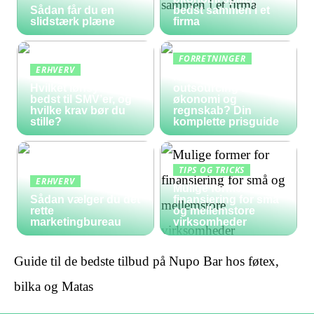
Sådan får du en
bedst sammen i et
slidstærk plæne
firma
FORRETNINGER
ERHVERV
Hvad koster
Hvilket lønsystem er
outsourcing af
bedst til SMV’er, og
økonomi og
hvilke krav bør du
regnskab? Din
stille?
komplette prisguide
TIPS OG TRICKS
ERHVERV
Mulige former for
Sådan vælger du det
finansiering for små
rette
og mellemstore
marketingbureau
virksomheder
Guide til de bedste tilbud på Nupo Bar hos føtex,
bilka og Matas