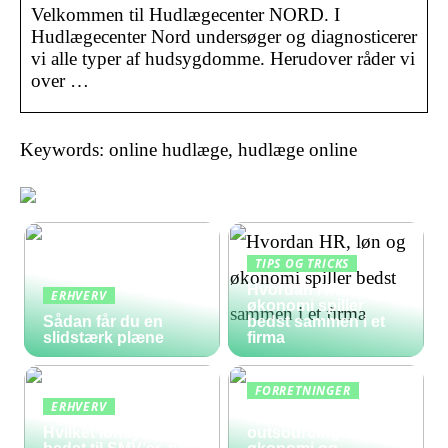
Velkommen til Hudlægecenter NORD. I
Hudlægecenter Nord undersøger og diagnosticerer
vi alle typer af hudsygdomme. Herudover råder vi
over …
Keywords: online hudlæge, hudlæge online
TIPS OG TRICKS
Hvordan HR, løn og
ERHVERV
økonomi spiller
Sådan får du en
bedst sammen i et
slidstærk plæne
firma
FORRETNINGER
ERHVERV
Hvad koster
Hvilket lønsystem er
outsourcing af