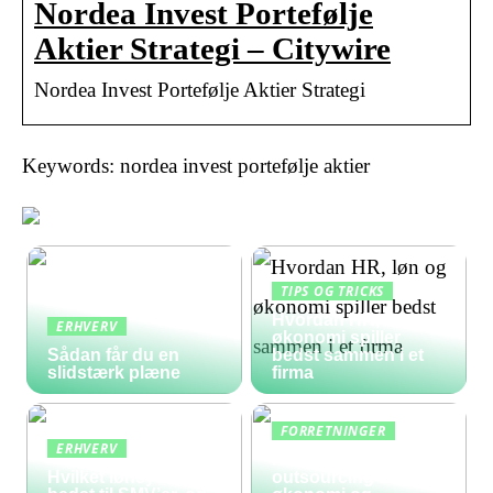
Nordea Invest Portefølje
Aktier Strategi – Citywire
Nordea Invest Portefølje Aktier Strategi
Keywords: nordea invest portefølje aktier
TIPS OG TRICKS
Hvordan HR, løn og
ERHVERV
økonomi spiller
Sådan får du en
bedst sammen i et
slidstærk plæne
firma
FORRETNINGER
ERHVERV
Hvad koster
Hvilket lønsystem er
outsourcing af