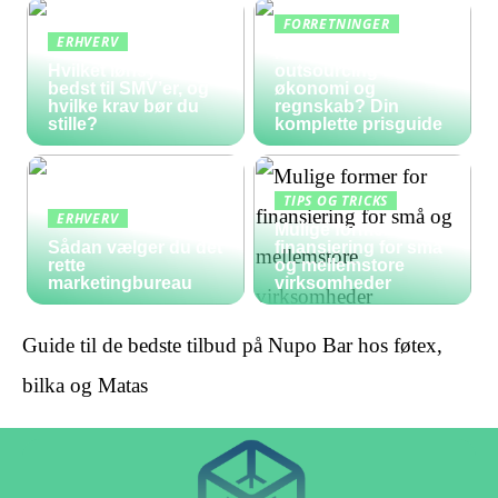
FORRETNINGER
ERHVERV
Hvad koster
Hvilket lønsystem er
outsourcing af
bedst til SMV’er, og
økonomi og
hvilke krav bør du
regnskab? Din
stille?
komplette prisguide
TIPS OG TRICKS
ERHVERV
Mulige former for
Sådan vælger du det
finansiering for små
rette
og mellemstore
marketingbureau
virksomheder
Guide til de bedste tilbud på Nupo Bar hos føtex,
bilka og Matas