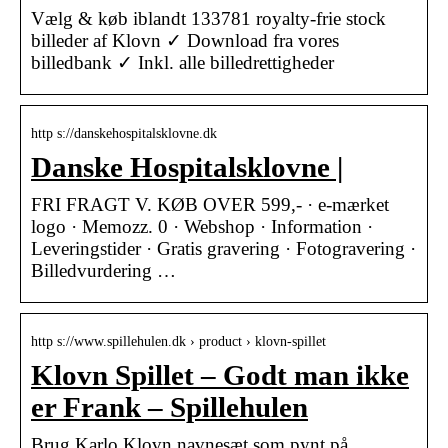
Vælg & køb iblandt 133781 royalty-frie stock
billeder af Klovn ✓ Download fra vores
billedbank ✓ Inkl. alle billedrettigheder
http s://danskehospitalsklovne.dk
Danske Hospitalsklovne |
FRI FRAGT V. KØB OVER 599,- · e-mærket
logo · Memozz. 0 · Webshop · Information ·
Leveringstider · Gratis gravering · Fotogravering ·
Billedvurdering …
http s://www.spillehulen.dk › product › klovn-spillet
Klovn Spillet – Godt man ikke
er Frank – Spillehulen
Brug Karlo Klovn navnesæt som pynt på