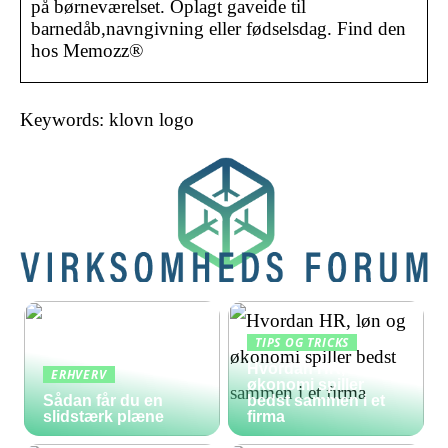
på børneværelset. Oplagt gaveide til
barnedåb,navngivning eller fødselsdag. Find den
hos Memozz®
Keywords: klovn logo
TIPS OG TRICKS
Hvordan HR, løn og
ERHVERV
økonomi spiller
Sådan får du en
bedst sammen i et
slidstærk plæne
firma