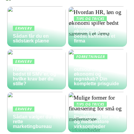
TIPS OG TRICKS
Hvordan HR, løn og
ERHVERV
økonomi spiller
Sådan får du en
bedst sammen i et
slidstærk plæne
firma
FORRETNINGER
ERHVERV
Hvad koster
Hvilket lønsystem er
outsourcing af
bedst til SMV’er, og
økonomi og
hvilke krav bør du
regnskab? Din
stille?
komplette prisguide
TIPS OG TRICKS
ERHVERV
Mulige former for
Sådan vælger du det
finansiering for små
rette
og mellemstore
marketingbureau
virksomheder