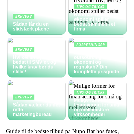
TIPS OG TRICKS
Hvordan HR, løn og
ERHVERV
økonomi spiller
Sådan får du en
bedst sammen i et
slidstærk plæne
firma
FORRETNINGER
ERHVERV
Hvad koster
Hvilket lønsystem er
outsourcing af
bedst til SMV’er, og
økonomi og
hvilke krav bør du
regnskab? Din
stille?
komplette prisguide
TIPS OG TRICKS
ERHVERV
Mulige former for
Sådan vælger du det
finansiering for små
rette
og mellemstore
marketingbureau
virksomheder
Guide til de bedste tilbud på Nupo Bar hos føtex,