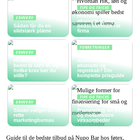
TIPS OG TRICKS
Hvordan HR, løn og
ERHVERV
økonomi spiller
Sådan får du en
bedst sammen i et
slidstærk plæne
firma
FORRETNINGER
ERHVERV
Hvad koster
Hvilket lønsystem er
outsourcing af
bedst til SMV’er, og
økonomi og
hvilke krav bør du
regnskab? Din
stille?
komplette prisguide
TIPS OG TRICKS
ERHVERV
Mulige former for
Sådan vælger du det
finansiering for små
rette
og mellemstore
marketingbureau
virksomheder
Guide til de bedste tilbud på Nupo Bar hos føtex,