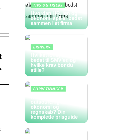
TIPS OG TRICKS
l
Hvordan HR, løn og
økonomi spiller bedst
sammen i et firma
ERHVERV
t
Hvilket lønsystem er
bedst til SMV’er, og
hvilke krav bør du
A
stille?
FORRETNINGER
Hvad koster
outsourcing af
økonomi og
regnskab? Din
komplette prisguide
s