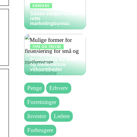
ERHVERV
Sådan vælger du det
rette
marketingbureau
TIPS OG TRICKS
Mulige former for
finansiering for små
og mellemstore
virksomheder
Penge
Erhverv
Forretninger
Investor
Ledere
Forbrugere