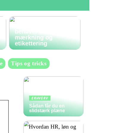
Den komplette guide
til labels: Alt du
behøver at vide om
mærkning og
etikettering
e
Tips og tricks
ERHVERV
Sådan får du en
slidstærk plæne