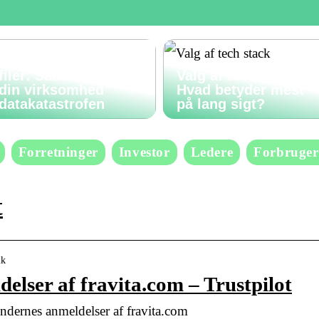
Gendan slettede
filer: Sådan undgår
Valg af tech stack:
din virksomhed
Hvad betyder mest
datakatastrofen
på lang sigt?
Forretninger
Investor
Ledere
Forbruger
t
ik
lser af fravita.com – Trustpilot
dernes anmeldelser af fravita.com