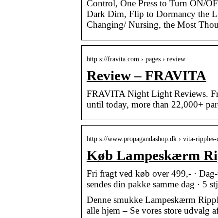
Control, One Press to Turn ON/OFF
Dark Dim, Flip to Dormancy the Li
Changing/ Nursing, the Most Thou
http s://fravita.com › pages › review
Review – FRAVITA
FRAVITA Night Light Reviews. Fr
until today, more than 22,000+ pa
http s://www.propagandashop.dk › vita-ripples-
Køb Lampeskærm Rip
Fri fragt ved køb over 499,- · Dag-
sendes din pakke samme dag · 5 stje
Denne smukke Lampeskærm Ripples fr
alle hjem – Se vores store udvalg 