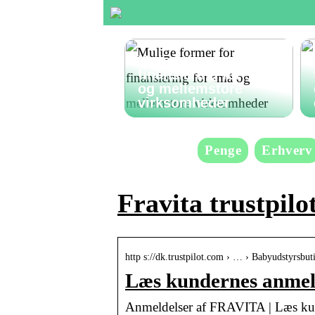
Mulige former for
finansiering for små
og mellemstore
virksomheder
Penge
Erhverv
Fravita trustpilo
http s://dk.trustpilot.com › … › Babyudstyrsbut
Læs kundernes anmelde
Anmeldelser af FRAVITA | Læs kun