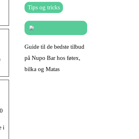
Tips og tricks
Guide til de bedste tilbud
på Nupo Bar hos føtex,
0
bilka og Matas
00
 i