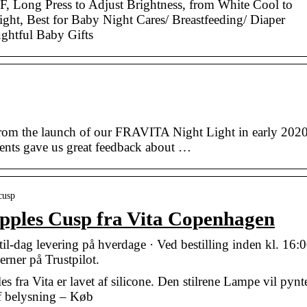
, Long Press to Adjust Brightness, from White Cool to
ght, Best for Baby Night Cares/ Breastfeeding/ Diaper
ghtful Baby Gifts
om the launch of our FRAVITA Night Light in early 202
rents gave us great feedback about …
cusp
ples Cusp fra Vita Copenhagen
til-dag levering på hverdage · Ved bestilling inden kl. 16:
rner på Trustpilot.
a Vita er lavet af silicone. Den stilrene Lampe vil pynte
af belysning – Køb