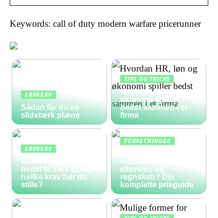
Keywords: call of duty modern warfare pricerunner
TIPS OG TRICKS
Hvordan HR, løn og
ERHVERV
økonomi spiller
Sådan får du en
bedst sammen i et
slidstærk plæne
firma
FORRETNINGER
ERHVERV
Hvad koster
Hvilket lønsystem er
outsourcing af
bedst til SMV’er, og
økonomi og
hvilke krav bør du
regnskab? Din
stille?
komplette prisguide