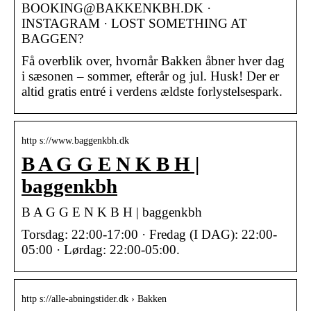
BOOKING@BAKKENKBH.DK ·
INSTAGRAM · LOST SOMETHING AT
BAGGEN?
Få overblik over, hvornår Bakken åbner hver dag
i sæsonen – sommer, efterår og jul. Husk! Der er
altid gratis entré i verdens ældste forlystelsespark.
http s://www.baggenkbh.dk
B A G G E N K B H |
baggenkbh
B A G G E N K B H | baggenkbh
Torsdag: 22:00-17:00 · Fredag (I DAG): 22:00-
05:00 · Lørdag: 22:00-05:00.
http s://alle-abningstider.dk › Bakken