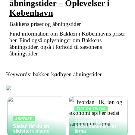
åbningstider – Oplevelser i
København
Bakkens priser og åbningstider
Find information om Bakken i Københavns priser
her. Find også oplysninger om Bakkens
åbningstider, også i forhold til sæsonens
åbningstider.
Keywords: bakken kødbyen åbningstider
TIPS OG TRICKS
Hvordan HR, løn og
ERHVERV
økonomi spiller
Sådan får du en
bedst sammen i et
slidstærk plæne
firma