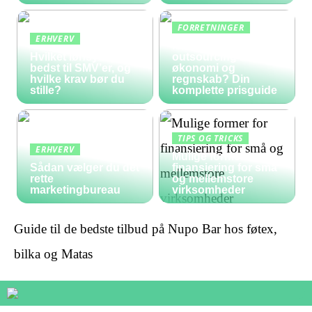
FORRETNINGER
ERHVERV
Hvad koster
Hvilket lønsystem er
outsourcing af
bedst til SMV’er, og
økonomi og
hvilke krav bør du
regnskab? Din
stille?
komplette prisguide
TIPS OG TRICKS
ERHVERV
Mulige former for
Sådan vælger du det
finansiering for små
rette
og mellemstore
marketingbureau
virksomheder
Guide til de bedste tilbud på Nupo Bar hos føtex,
bilka og Matas