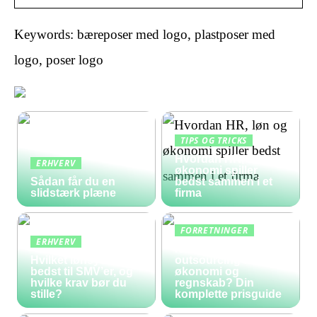
Keywords: bæreposer med logo, plastposer med
logo, poser logo
TIPS OG TRICKS
Hvordan HR, løn og
ERHVERV
økonomi spiller
Sådan får du en
bedst sammen i et
slidstærk plæne
firma
FORRETNINGER
ERHVERV
Hvad koster
Hvilket lønsystem er
outsourcing af
bedst til SMV’er, og
økonomi og
hvilke krav bør du
regnskab? Din
stille?
komplette prisguide